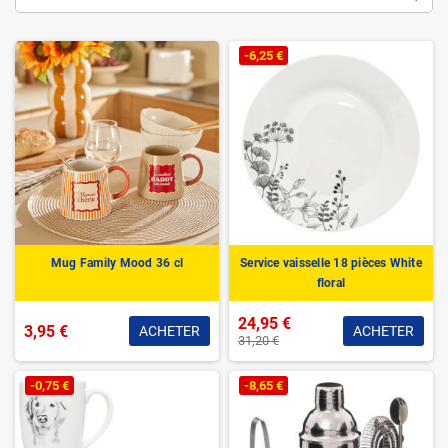
-6,25 €
Mug Family Mood 36 cl
Service vaisselle 18 pièces White
floral
24,95 €
3,95 €
ACHETER
ACHETER
31,20 €
-0,75 €
-8,65 €