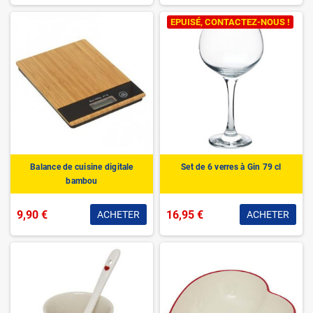
EPUISÉ, CONTACTEZ-NOUS !
Balance de cuisine digitale
Set de 6 verres à Gin 79 cl
bambou
9,90 €
16,95 €
ACHETER
ACHETER