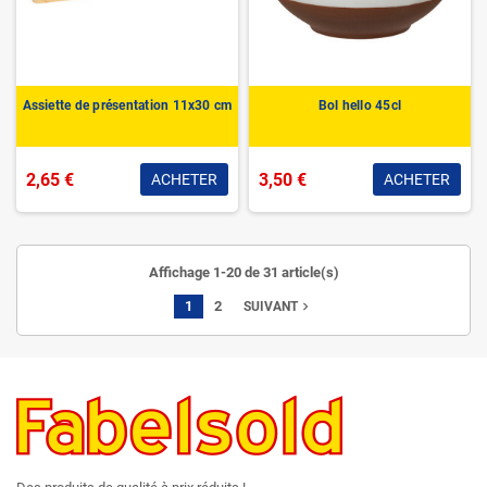
Assiette de présentation 11x30 cm
Bol hello 45cl
2,65 €
3,50 €
ACHETER
ACHETER
Affichage 1-20 de 31 article(s)
1
2
navigate_next
SUIVANT