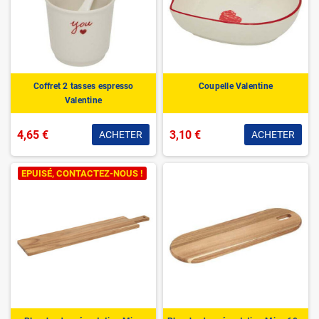
Coffret 2 tasses espresso
Coupelle Valentine
Valentine
4,65 €
3,10 €
ACHETER
ACHETER
EPUISÉ, CONTACTEZ-NOUS !