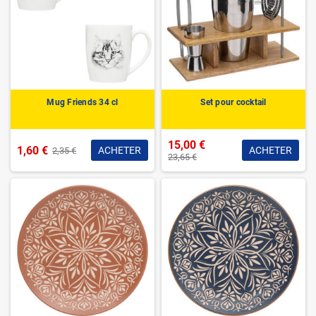
Mug Friends 34 cl
Set pour cocktail
15,00 €
1,60 €
ACHETER
ACHETER
2,35 €
23,65 €