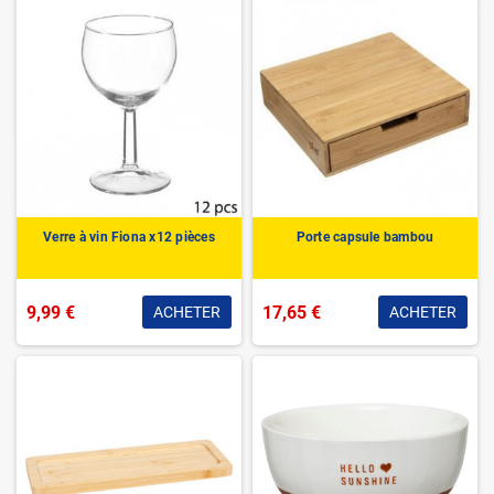
Verre à vin Fiona x12 pièces
Porte capsule bambou
9,99 €
17,65 €
ACHETER
ACHETER