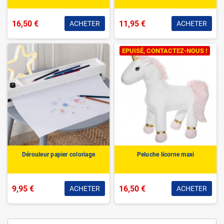
16,50 €
11,95 €
ACHETER
ACHETER
EPUISÉ, CONTACTEZ-NOUS !
Dérouleur papier coloriage
Peluche licorne maxi
9,95 €
16,50 €
ACHETER
ACHETER