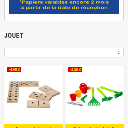
JOUET
-4,95 €
-2,30 €