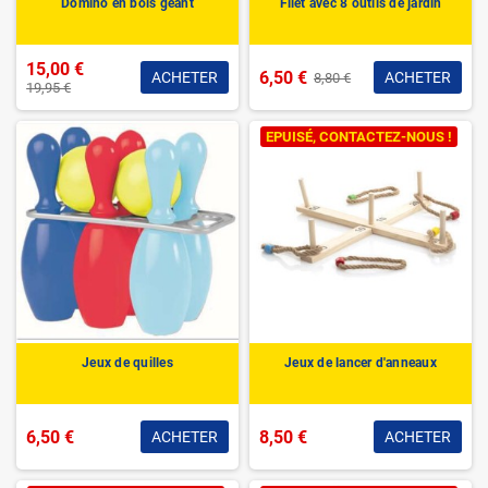
Domino en bois géant
Filet avec 8 outils de jardin
15,00 €
6,50 €
ACHETER
ACHETER
8,80 €
19,95 €
EPUISÉ, CONTACTEZ-NOUS !
Jeux de quilles
Jeux de lancer d'anneaux
6,50 €
8,50 €
ACHETER
ACHETER