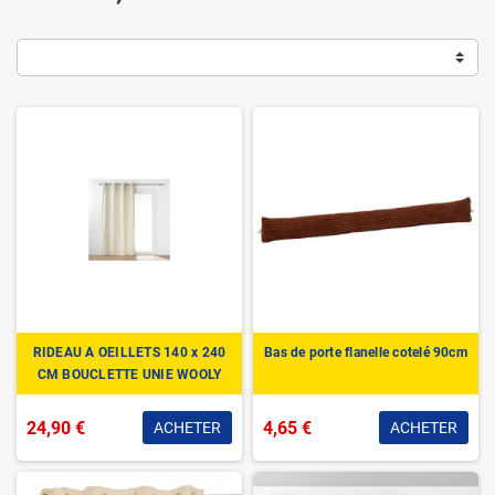
RIDEAU A OEILLETS 140 x 240
Bas de porte flanelle cotelé 90cm
CM BOUCLETTE UNIE WOOLY
NATUREL
24,90 €
4,65 €
ACHETER
ACHETER