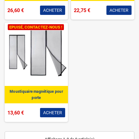
26,60 €
22,75 €
ACHETER
ACHETER
EPUISÉ, CONTACTEZ-NOUS !
Moustiquaire magnétique pour
porte
13,60 €
ACHETER