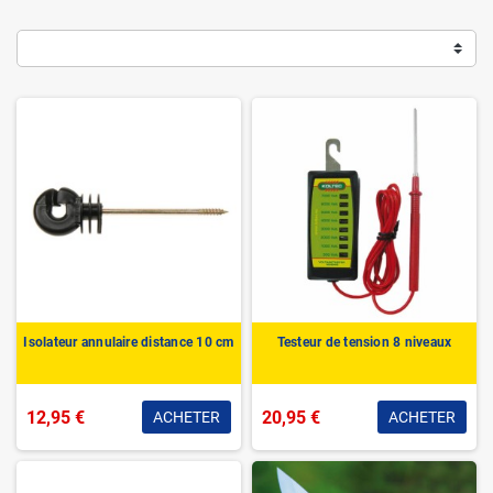
Isolateur annulaire distance 10 cm
Testeur de tension 8 niveaux
12,95 €
20,95 €
ACHETER
ACHETER