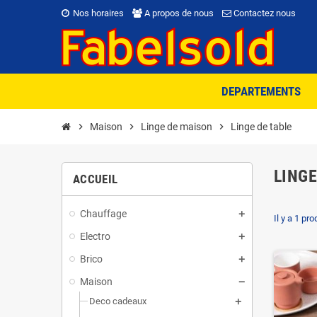
Nos horaires
A propos de nous
Contactez nous
DEPARTEMENTS
chevron_right
Maison
chevron_right
Linge de maison
chevron_right
Linge de table
LINGE
ACCUEIL
Chauffage
Il y a 1 pro
Electro
Brico
Maison
Deco cadeaux