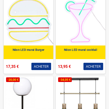
Néon LED mural Burger
Néon LED mural cocktail
17,35 €
13,95 €
ACHETER
ACHETER
-20,00 €
-34,05 €