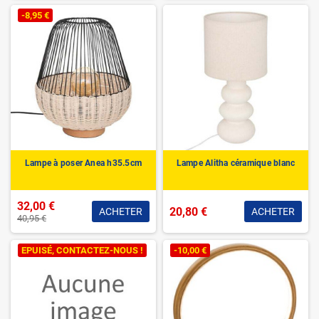
-8,95 €
Lampe à poser Anea h35.5cm
Lampe Alitha céramique blanc
32,00 €
20,80 €
ACHETER
ACHETER
40,95 €
EPUISÉ, CONTACTEZ-NOUS !
-10,00 €