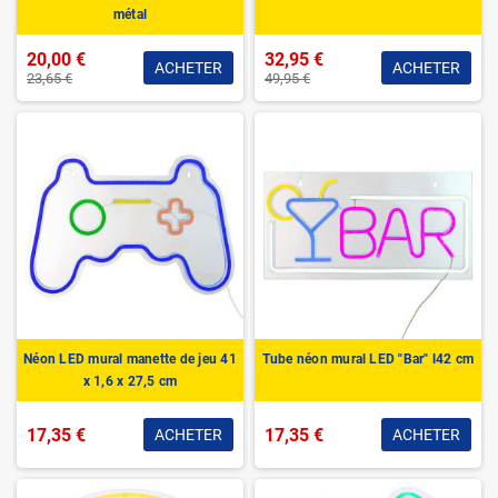
métal
20,00 €
32,95 €
ACHETER
ACHETER
23,65 €
49,95 €
Néon LED mural manette de jeu 41
Tube néon mural LED "Bar" l42 cm
x 1,6 x 27,5 cm
17,35 €
17,35 €
ACHETER
ACHETER