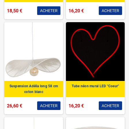
18,50 €
16,20 €
ACHETER
ACHETER
Suspension Adélia long 58 cm
Tube néon mural LED "Coeur"
coton blanc
26,60 €
16,20 €
ACHETER
ACHETER