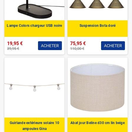
Lampe Colors chargeur USB noire
Suspension Bota doré
19,95 €
75,95 €
ACHETER
ACHETER
39,95 €
110,00 €
Guirlande extérieure solaire 10
Abat jour Beline d30 cm lin beige
ampoules Gina