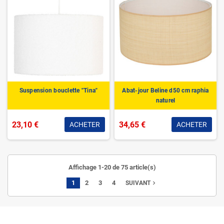
Suspension bouclette "Tina"
Abat-jour Beline d50 cm raphia
naturel
23,10 €
34,65 €
ACHETER
ACHETER
Affichage 1-20 de 75 article(s)
1
2
3
4
navigate_next
SUIVANT