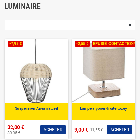
LUMINAIRE
-7,95 €
-2,55 €
EPUISÉ, CONTACTEZ-NOU
Suspension Anea naturel
Lampe a poser droite toxey
32,00 €
9,00 €
ACHETER
ACHETER
11,55 €
39,95 €