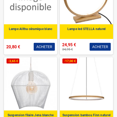
Lampe Alitha céramique blanc
Lampe led STELLA naturel
24,95 €
20,80 €
ACHETER
ACHETER
34,95 €
-3,65 €
-17,00 €
Suspension filaire Jena blanche
Suspension bambou Finn naturel