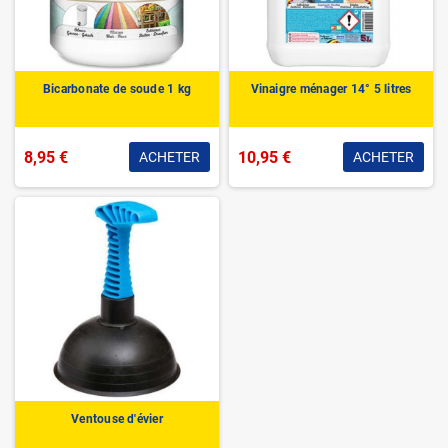
Bicarbonate de soude 1 kg
Vinaigre ménager 14° 5 litres
8,95 €
10,95 €
ACHETER
ACHETER
Ventouse d'évier