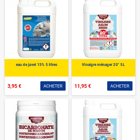
eau de javel 15% 5 litres
Vinaigre ménager 20° 5L
3,95 €
11,95 €
ACHETER
ACHETER